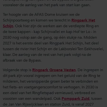
vooraleer de aanleg van het park van start kan gaan.
Ter hoogte van de AFAS Dome kruisen we de
Schijnpoortweg en komen we terecht in
Ringpark Het
Schijn
. Ook hier zijn de werken aan de verdiepte Ring en
de twee kappen - kap Schijnvallei en kap Hof ter Lo - in
2030 nog volop aan de gang, op één stukje na. Midden
2027 is het eerste deel van Ringpark Het Schijn, het deel
tussen de rivier Het Schijn en de Lakborslei/Ten Eekhovelei,
klaar. De aanleg van de rest van het park volgt na de
afbraak van de Bypass.
Volgende stop is
Ringpark Groene Vesten
. De ingrepen in
dit park zijn vooral ingrepen om het geluid van de Ring te
milderen, het versnipperde groen beter te verbinden en
het fiets- en voetgangerscomfort te verhogen. In 2030 is
een deel van het Ringfietspad vernieuwd, verbreed en
voorzien van een wandelpad. Ook
Pomppark Zuid
, tussen
de Jan Van Rijswijcklaan en station Zuid, is vanaf 2027