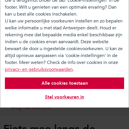
die u terugvindt onder de tab 'cookie-instellingen' in de
grond. Zo zorgen we voor een betere mobiliteit voor
footer. Wilt u genieten van een optimale ervaring? Dan
Antwerpen, zijn haven én voor Vlaanderen. We
kan u best alle cookies inschakelen.
verbinden bestaande en nieuwe wijken aan beide
U kan uw persoonlijke voorkeuren instellen en zo bepalen
kanten van de Ring, met meer groen en schonere lucht.
welke informatie u met stad Antwerpen deelt. Houd er
rekening mee dat bepaalde media enkel beschikbaar zijn
indien u de cookies ervan aanvaardt. Deze website
Over ons
bewaart de door u ingestelde cookievoorkeuren. U kan ze
Tijdlijn
altijd opnieuw aanpassen via 'cookie-instellingen' in de
footer. Meer weten? Check de info over cookies in onze
Toekomstverbond
privacy- en gebruiksvoorwaarden
.
Studies
Alle cookies toestaan
Doe mee
Media & Nieuws
Stel voorkeuren in
Terug naar overzicht
Fiets mee langs de