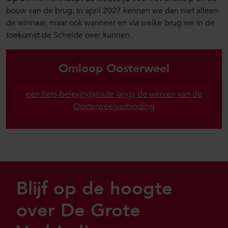
bouw van de brug. In april 2027 kennen we dan niet alleen
de winnaar, maar ook wanneer en via welke brug we in de
toekomst de Schelde over kunnen.
Omloop Oosterweel
een fiets-belevingsroute langs de werven van de
Oosterweelverbinding
Sla footer over
Blijf op de hoogte
over De Grote