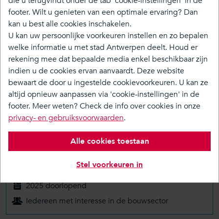
die u terugvindt onder de tab 'cookie-instellingen' in de
footer. Wilt u genieten van een optimale ervaring? Dan
kan u best alle cookies inschakelen.
U kan uw persoonlijke voorkeuren instellen en zo bepalen
Over
welke informatie u met stad Antwerpen deelt. Houd er
Tijdlijn
rekening mee dat bepaalde media enkel beschikbaar zijn
indien u de cookies ervan aanvaardt. Deze website
Doe mee
bewaart de door u ingestelde cookievoorkeuren. U kan ze
Media & Nieuws
altijd opnieuw aanpassen via 'cookie-instellingen' in de
footer. Meer weten? Check de info over cookies in onze
Terug naar overzicht
privacy- en gebruiksvoorwaarden
.
Alle cookies toestaan
Bereken de slimste route naar
De Werfkeet,
Vlijtstraat 52, 2018 Antwerpen -
Stel voorkeuren in
Opleidingscentrum VDAB
2025 doorlopend
Iedereen met interesse in de bouwsector